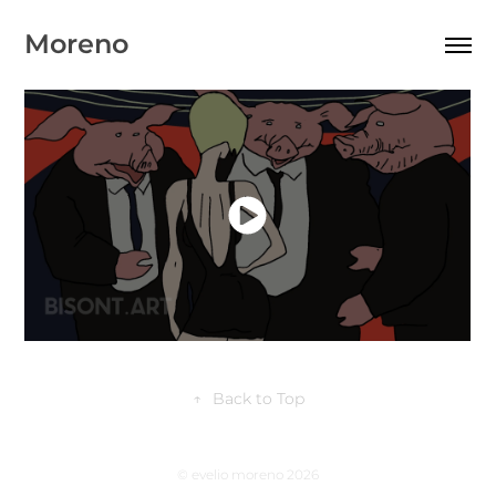
Moreno
↑
Back to Top
© evelio moreno 2026